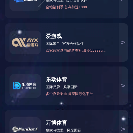
巧手生花 共绽芳华 | 乐鱼网页版登录入口庆祝“三八”妇女节
巧手生花 共绽芳华 | 乐鱼网页版登录入口
庆祝“三八”妇女节