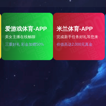
5年第一季度岗位建功勇士榜
登北京保安协会2025年第一季度岗位建功
拉论坛第四届部长级会议顺利举行
举行
举行
馆闫海生参赞向华信中安赠送锦旗
馆闫海生参赞向华信中安赠送锦旗