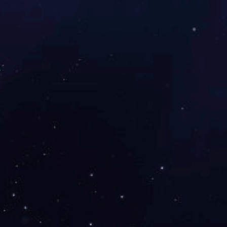
查看详情
关于华信
集团简介
发展历程
组织机构
党政工作
服务标准
荣誉资质
总机号码：
+86-10-63831616
传真：+86-10-6381676
海外传真：+86－10－67222019 国际长途：
+86-10-