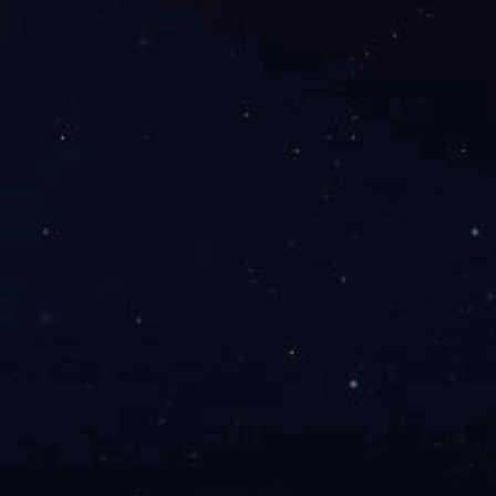
社会责任
企业文化
实践活动
关注我们
地址：北京市丰台区双林东路108号