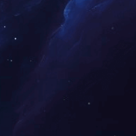
举行
举行
馆闫海生参赞向华信中安赠送锦旗
馆闫海生参赞向华信中安赠送锦旗