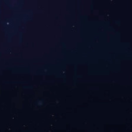
业务板块
集团动态
人才发展
保安服务
公司新闻
人才理念
教育学校
媒体动态
招聘信息
科技服务
集团公告
海外业务
7
保安服务标准及服务监督电话：
+86-
67222198
10-63831616转7204或7221
（品质控制
管理中心）