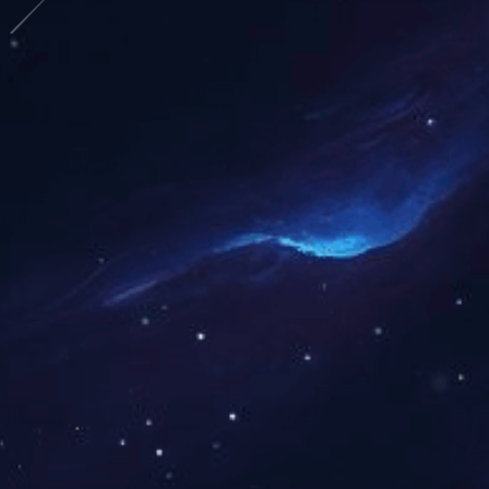
$info.summary
查看详情
喜迎中秋 欢度国庆 | 月满中秋话团圆、国泰民安贺华诞
喜迎中秋 欢度国庆 | 月满中秋话团圆、国泰民安贺华诞
$info.summary
查看详情
更多信息
雄心青云志 奋进正风华——华信中安20年再启新征程大会隆重
雄心青云志 奋进正风华——华信中安20年再启新征程大会隆重
$info.summary
查看详情
胸怀天下情系祖国 海外助警降妖除魔——中国驻斯里兰卡大使
胸怀天下情系祖国 海外助警降妖除魔——中国驻斯里兰卡大使
$info.summary
查看详情
喜迎中秋 欢度国庆 | 月满中秋话团圆、国泰民安贺华诞
喜迎中秋 欢度国庆 | 月满中秋话团圆、国泰民安贺华诞
$info.summary