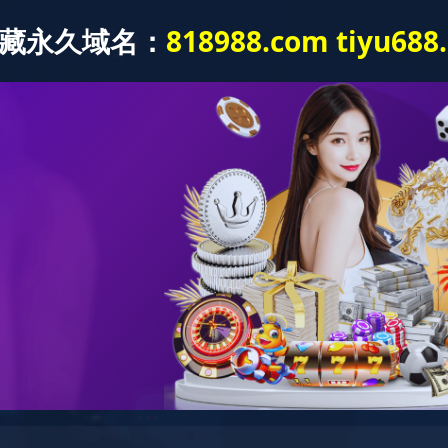
)
关于华信
业务板块
集团动态
人才
集团动态
致力于为国内外客户提供全方位安全保