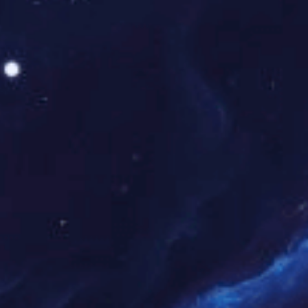
忙之中能来参加技术审评的专家领导表示由衷的感谢，对组织此
成果推介工作中所做出的突出贡献表示感谢。