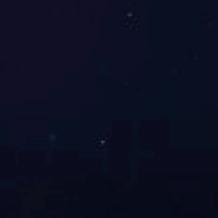
介绍了研发成果的创新点、科技成果转化应用情况及成果所带来
家组汇报了产品在实战应用中的相关情况。
定材料，查看了有关实验装置，经过质询和讨论，委员会对项目