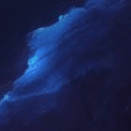
次会议的中科合创（北京）科技成果评价中心的各位同仁，项目