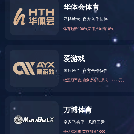
乐鱼(中国)
/
集团动态
/
公司新闻
/