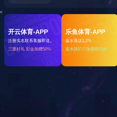
华信中安“手持便携式成像安检仪”项目顺利通过科技成果评价
华信中安“手持便携式成像安检仪”项目顺
2022-03-18
概要:
2021年10月20日，由华信中安与北京理工大学共同研发


2021年10月20日，由华信中安与北京理工大学共同研发的
"手持
据科技部《科学技术评价办法》的有关规定，按照科技成果评价
士刘耀，公安部物证鉴定中心研究员周红，中国政法大学教授王
究院研究员班永鑫，北京市公安局防恐和特警总队调研员魏全胜
平作为项目联合研发方代表出席会议。