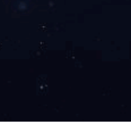
一声"到"，一生"到"，若有战，召必回。华信中安是一个让退
老兵实现理想的地方，也是一个精兵强将汇聚力量的地方。近
来,无人机技术发展迅猛，如何对低慢小航空器进行有效防控，
是一个公认的世界性难题。华信中安智能科技着眼无人机管控
一非传统安全的威胁，提前布局，投入资金合作研发，以"设
先进、人员可靠、技术过硬、经验丰富、保障有力"和"从实战
来，到实战中去"为目标，成立了以党委挂帅、智能科技公司
纲、保安公司协同、以退伍军人为骨干的的无人机技术大队。
人员选拔、背景审查、保密教育、军事训练到理论学习、无人