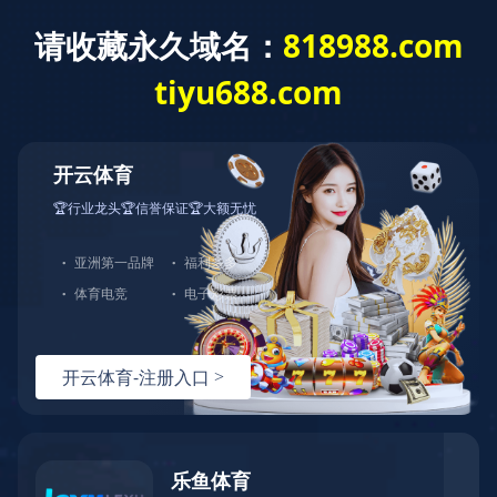
集团动态
致力于为国内外客户提供全方位安全保障