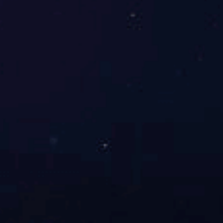
护航实战训练，并通过严格的考核。他们中的佼佼者于2012年
月5日，正式进入印度洋，执行海上武装护航任务，首航成功
卫中远航运"刚强轮"。正是这些刚刚脱下军装的退伍战士，在
信中安书写了中国航运史和中国保安史上的两个第一，打破了
方国家对海上武装护航的垄断，开创了中国武装保安为中国远
船舶保驾护航的新纪元。而今，来自我国海军陆战队、雪豹突
队、天狼特种部队、武警特种部队及空降十五军等百余名文武
全、素质过硬的海上武装护航队员，足迹踏遍苏禄海、马六甲
峡、亚丁湾、几内亚湾世界四大高危海盗区及"一带一路"沿线
个国家和地区。中国军人曾发出三个"不相信"的英雄誓言：不
信有完不成的任务，不相信有克服不了的困难，不相信有战胜
了的敌人！华信中安海上武装护航总队的小伙子们走出国门前
对着五星红旗庄严宣誓："为了中国海员，为了中国远洋船舶
即使热血染碧浪，我们在所不惜！"血性军人，钢铁的汉；战
用我，用我必胜。作为退伍军人，华信中安海上武装护航总队
队员们与大海为伴，与风浪为友，用在部队练就的一身功夫保
着祖国的流动国土，用忠诚热血铸就海上流动长城。